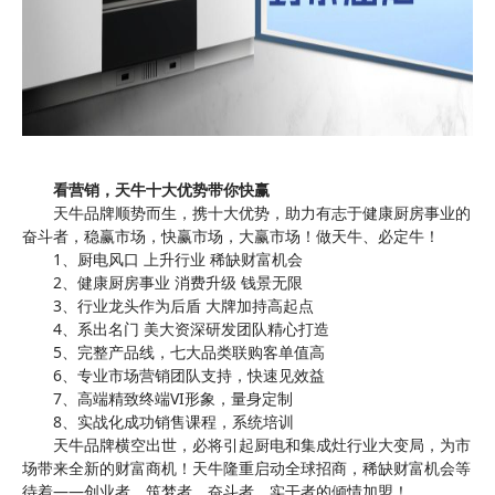
看营销，天牛十大优势带你快赢
天牛品牌顺势而生，携十大优势，助力有志于健康厨房事业的
奋斗者，稳赢市场，快赢市场，大赢市场！做天牛、必定牛！
1、厨电风口
上升行业 稀缺财富机会
2、健康厨房事业 消费升级 钱景无限
3、行业龙头作为后盾
大牌加持高起点
4、系出名门 美大资深研发团队精心打造
5、完整产品线，七大品类联购客单值高
6、专业市场营销团队支持，快速见效益
7、高端精致终端
VI
形象，量身定制
8、实战化成功销售课程，系统培训
天牛品牌横空出世，必将引起厨电和集成灶行业大变局，为市
场带来全新的财富商机！天牛隆重启动全球招商，稀缺财富机会等
待着——创业者、筑梦者、奋斗者、实干者的倾情加盟！